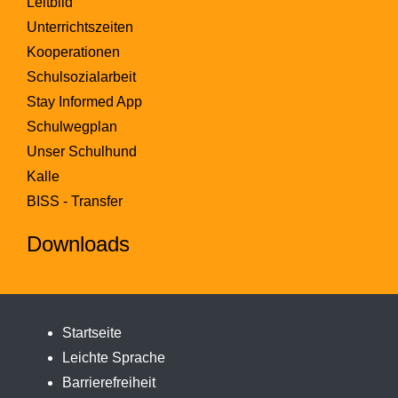
Leitbild
Unterrichtszeiten
Kooperationen
Schulsozialarbeit
Stay Informed App
Schulwegplan
Unser Schulhund
Kalle
BISS - Transfer
Downloads
Startseite
Leichte Sprache
Barrierefreiheit